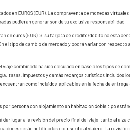
ados en EUROS (EUR). La compraventa de monedas virtuales no
nadas pudieran generar son de su exclusiva responsabilidad.
án en euros (EUR). Si su tarjeta de crédito/débito no está de
n el tipo de cambio de mercado y podrá variar con respecto a
 viaje combinado ha sido calculado en base a los tipos de camb
ía, tasas, impuestos y demás recargos turísticos incluidos lo
ncuentran como incluidos aplicables en la fecha de entrega 
s por persona con alojamiento en habitación doble tipo estánda
ar lugar a la revisión del precio final del viaje, tanto al alza
icaciones serán notificadas por escrito al viajero. La revisión 