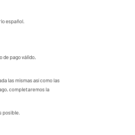
rio español.
 de pago válido,
ada las mismas así como las
pago, completaremos la
 posible.